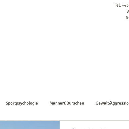
Tel: +4
W
9
Home
Über mich
Psychologische Beratung
Supervision
Sportpsychologie
Männer&Burschen
Gewalt/Aggressio
ndheit/Prävention