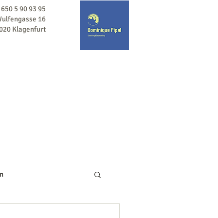
3 650 5 90 93 95
ulfengasse 16
020 Klagenfurt
/Coaching
Sport-Mental-Training
More
n