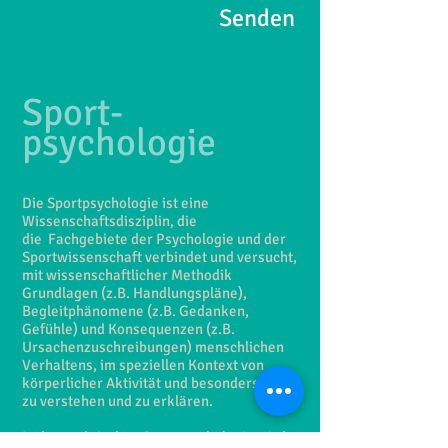
Senden
Sport-
psychologie
Die Sportpsychologie ist eine
Wissenschaftsdisziplin, die
die Fachgebiete der Psychologie und der
Sportwissenschaft verbindet und versucht,
mit wissenschaftlicher Methodik
Grundlagen (z.B. Handlungspläne),
Begleitphänomene (z.B. Gedanken,
Gefühle) und Konsequenzen (z.B.
Ursachenzuschreibungen) menschlichen
Verhaltens, im speziellen Kontext von
körperlicher Aktivität und besonders Sport
zu verstehen und zu erklären.
In der praktischen Sportpsychologie wird