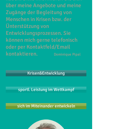
über meine Angebote und meine
Zugänge der Begleitung von
Menschen in Krisen bzw. der
Ünterstützung von
Entwicklungsprozessen. Sie
können mich gerne telefonisch
oder per Kontaktfeld/Email
kontaktieren.
Dominique Pipal
Krisen&Entwicklung
sportl. Leistung im Wettkampf
sich im Miteinander entwickeln