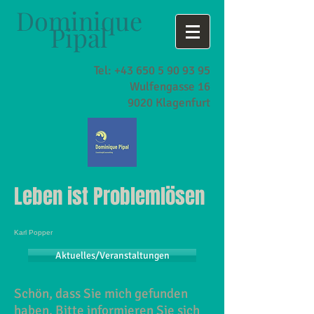
Dominique
Pipal
Tel:
+43 650 5 90 93 95
Wulfengasse 16
9020 Klagenfurt
Leben ist Problemlösen
Karl Popper
Aktuelles/Veranstaltungen
Schön, dass Sie mich gefunden
haben. Bitte informieren Sie sich