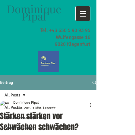
Dominique
Pipal
Tel:
+43 650 5 90 93 95
Wulfengasse 16
9020 Klagenfurt
Beitrag
All Posts
Dominique Pipal
All Posts
2. Okt. 2019
1 Min. Lesezeit
Stärken stärken vor
Ressourcenaktivierung
Schwächen schwächen?
Sportpsychologie