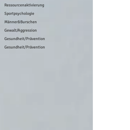
Ressourcenaktivierung
Sportpsychologie
Männer&Burschen
Gewalt/Aggression
Gesundheit/Prävention
Gesundheit/Prävention